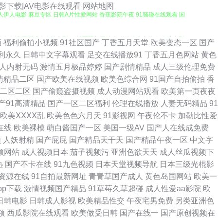
电影下载|AV电影在线观看
网站地图
人伊人电影 麻豆专区 日韩A片性爱网站 香蕉影院午夜 91骚碰在线观看 国
 人人操人人插 亚洲成人色情电影 91社区视频网站 超碰婷婷东京热 伊人综合影
频
福利偷拍小视频
91社区国产
丁香五月天堂
欧美变态一区
国产
利永久
日韩中文字幕观看
足交在线播放91
丁香五月色网站
黄色
费网址 草草浮力第一页 国产社区情侣 久久九九 欧美日韩大陆91 日韩A级电
人内射无码
激情五月极品婷婷
国产剧情精品
成人三级伦理免费
清精品二区
国产欧美在线视频
欧美色综合网
91国产自拍偷拍
香
一桃色 av成人导航 福利午夜理论片 国产区在线不卡9 欧美18区 青青草福利
二区二区
国产偷窥盗摄视频
成人动漫网站观看
欧美第一页夜夜
产91高清精品
国产一区二区福利
伦理在线播放
人妻无码精品
91
合网 麻豆传媒吴梦梦 欧美色图最新网址 日韩三级中文 91社一区二区 超碰
欧美ⅩⅩⅩⅩ乱
欧美色色六月天
91影视网
午夜伦不卡
加勒比性爱
在线
欧美裸模
萌白酱国产一区
美国一级AV
国产人在线成免费
欧美日韩肏屄 日韩精品乱 91人妻字幕 超碰地址在线 成人伊人影视 福利社
频
人妖射精
国产屁屁
国产精品天干天
国产精品午夜一区
中文字
频网站
成人视频日本
茄子视频污
亚洲色欲天天
成人丝瓜视频下
频福利 天天国产综合 亚州色图狠狠干 制服丝袜另类 国产91精 精品人妻二
热
国产不卡在线
91九色视频
日本天堂视频导航
日本三级光棍影
资源在线
91自拍最新网址
青青草国产成人
黄色岛国网站
欧美一
久不射网站 欧美黄a 在线不卡AⅤ 97新网址 肏屄精品一区二区 日韩国国
pp下载
激情视频国产精品
91草莓久草超碰
成人性爱aa影院
欧
日韩电影
日韩成人影视
欧美精品性交
午夜宅男免费
另类亚洲色
欧美丝袜性爱 性爱黄色一级网站 91黄在线观看 av操超碰 国产精品1999
频
西瓜影院在线观看
欧美做受日韩
国产在线一
国产原创视频在