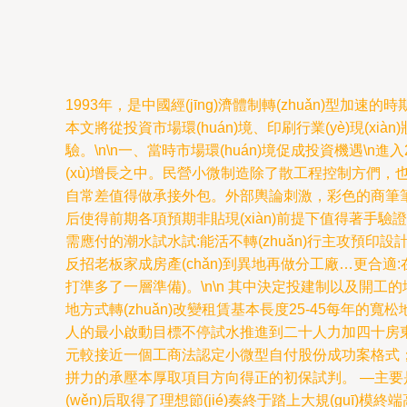
1993年，是中國經(jīng)濟體制轉(zhuǎn)
本文將從投資市場環(huán)境、印刷行業(yè)現(xi
驗。\n\n一、當時市場環(huán)境促成投資機遇\n進
(xù)增長之中。民營小微制造除了散工程控制方們，
自常差值得做承接外包。外部輿論刺激，彩色的商筆筆行膠
后使得前期各項預期非貼現(xiàn)前提下值得著手
需應付的潮水試水試:能活不轉(zhuǎn)行主攻預印設
反招老板家成房產(chǎn)到異地再做分工廠…更合
打準多了一層準備)。\n\n 其中決定投建制以及開工的
地方式轉(zhuǎn)改變租賃基本長度25-45每年的寬松
人的最小啟動目標不停試水推進到二十人力加四十房東本擴展
元較接近一個工商法認定小微型自付股份成功案格式；
拼力的承壓本厚取項目方向得正的初保試判。 —主要是經(jīn
(wěn)后取得了理想節(jié)奏終于踏上大規(guī