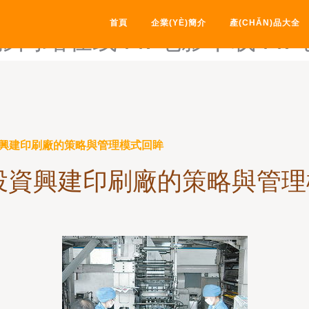
-AV岛国天堂-av地址在线-
首頁
企業(YÈ)簡介
產(CHǍN)品大全
电影网站在线-AV电影下载-A
投資興建印刷廠的策略與管理模式回眸
年投資興建印刷廠的策略與管