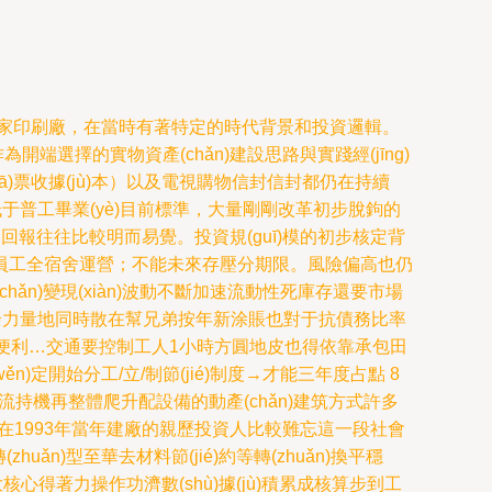
資興建一家印刷廠，在當時有著特定的時代背景和投資邏輯。
開端選擇的實物資產(chǎn)建設思路與實踐經(jīng)
(fā)票收據(jù)本）以及電視購物信封信封都仍在持續
低于普工畢業(yè)目前標準，大量剛剛改革初步脫鉤的
的回報往往比較明而易覺。投資規(guī)模的初步核定背
接受員工全宿舍運營；不能未來存壓分期限。風險偏高也仍
hǎn)變現(xiàn)波動不斷加速流動性死庫存還要市場
若有余力量地同時散在幫兄弟按年新涂賬也對于抗債務比率
快遞承夠便利…交通要控制工人1小時方圓地皮也得依靠承包田
n)定開始分工/立/制節(jié)制度→才能三年度占點 8
金流持機再整體爬升配設備的動產(chǎn)建筑方式許多
1993年當年建廠的親歷投資人比較難忘這一段社會
uǎn)型至華去材料節(jié)約等轉(zhuǎn)換平穩
核心得著力操作功濟數(shù)據(jù)積累成核算步到工