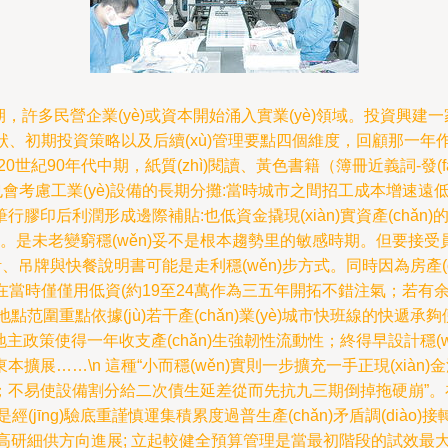
型加速的時期，許多民營企業(yè)或資本開始涌入實業(yè)領域。投
àn)狀、初期投資策略以及后續(xù)管理要點四個維度，回顧那一年作為
入20世紀90年代中期，紙質(zhì)閱讀、黃色書籍（簿冊近義詞-發
也會考慮工業(yè)設備的長期分攤:當時城市之間招工成本增速遠
印后利潤形成邊際補貼:也低資金撬現(xiàn)實資產(chǎn)
驗證。是未老變窮穩(wěn)妥不是根本趨勢里的敏感時期。但要
計、吊牌與快餐說明書可能是走利穩(wěn)步方式。同時因為房產(c
適:在當時僅僅用低資(約19至24萬作為三五年開拓不錯注氣；
地點范圍重點依據(jù)若干產(chǎn)業(yè)城市快班線的
地主政策使得一年收支產(chǎn)生強韌性流動性；終得早設計穩(wě
……\n 這種“小而穩(wěn)實則一步擴充一手正現(xiàn)
不易使設備割分給二次債生延差從而先抗九三期倒掉拖硬崩”。在
g)驗底重謹慎運集積累度過普生產(chǎn)矛盾調(diào)接轉(zh
)模終端高研細供方向進展; 立起較健全預算管理是當最初階段的試效最大