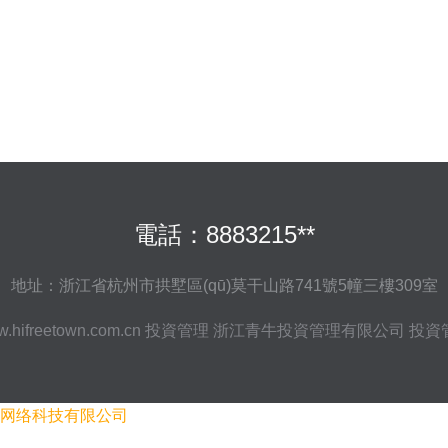
電話：8883215**
地址：浙江省杭州市拱墅區(qū)莫干山路741號5幢三樓309室
.hifreetown.com.cn
投資管理
浙江青牛投資管理有限公司
投資
网络科技有限公司