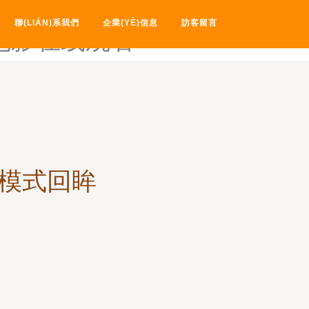
av电影天堂艹逼-av电影天堂
聯(LIÁN)系我們
企業(YÈ)信息
訪客留言
V电影在线观看
理模式回眸