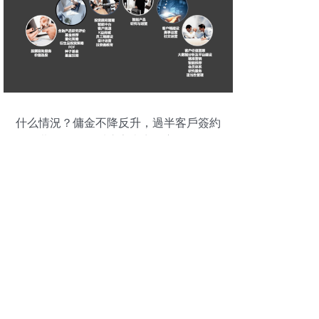
什么情況？傭金不降反升，過半客戶簽約
付費服務——看這家券商財富管理轉
(zhuǎn)型新樣本