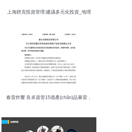
上海鎊克投資管理:建議多元化投資_地理
視野_國家旅游地理網(wǎng)
春雷炸響 良卓資管15億產(chǎn)品暴雷，
四上市公司中招，投資者急追本金