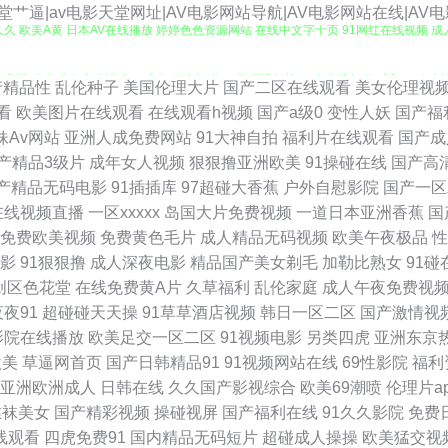
天堂艹逼|av电影天堂网址|AV电影网站导航|AV电影网站在线|AV
 欧美A黄 日本AV在线播放 婷婷色色资源网站 在线中文字十页 91网红在线视频 成
91视频影院 俺去啦俺去也操 九一成人 日本超碰97 无码视频韩 91青青草超碰 后入91
产精品性
乱伦种子
美国伦理大片
国产二区在线观看
美女伦理视
看
欧美图片在线观看
在线观看h视频
国产a级0
变性人妖
国产福
97com 国产精品日韩欧美 老湿机香蕉久久 日韩成人有码 先锋影院光棍影院 91视频免
妹Av网站
亚洲人成免费网站
91大神自拍
福利片在线观看
国产成
产精品3级片
成年女人视频
狠狠撸亚洲欧美
91操碰在线
国产高
97福利社视频 国产网站91 久久97 欧美黄色网 三级片链接 天天久人艹 伊人韩国操 91
产精品无码电影
91插插库
97超碰大香蕉
户外自慰影院
国产一区
在线视频直播
一区xxxxx
岛国大片免费视频
一道日本亚洲香蕉
国
色综合站 午夜影院岛国 91高清视频 变态另类av 国产精品私 韩国理论av电影 久草综
免费欧美视频
免费黄色毛片
成人精品无码视频
欧美午夜极品
性
影
91狠狠撸
成人深夜电影
精品国产美女剃毛
加勒比熟女
91碰
五月天肏屄网 亚洲欧美另类人妖 久久夜av 97色色的 国产情侣第一页 久久草2013 
创区色花堂
在线免费黄A片
久草福利
乱伦家庭
成人午夜免费视
夜夜91
超碰碰天天操
91草草酒店视频
韩日一区二区
国产激情视
操网 一区二区产精品 91桃色入口 肏屄一区二区 豆花入口 韩国美女操逼视频 青青草视
影院在线播放
欧美足交一区二区
91视频电影
另类四虎
亚洲东京
欧美
草逼网首页
国产日韩精品91
91视频网站在线
69性影院
福利
产精品内射视频 欧美人视频 日韩H小电影 91涩涩网 肏屄福利院 国产男女啪啪视频 久
亚洲欧洲成人
日韩在线
久久国产影视综合
欧美69潮喷
伦理片a
丝袜美女
国产精彩视频
操碰视屏
国产福利在线
91久久影院
免费
妖h片 中文福利深夜 欧美色中色电影 午夜剧场91 91豆花网页 www91黑丝 久久老湿 
线观看
四虎免费91
国内精品无码短片
超碰成人操操
欧美猛交视