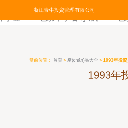
AV导航第一福利-av导航福利
浙江青牛投資管理有限公司
网址-AV电影网站导航-AV
當前位置：
首頁
>
產(chǎn)品大全
>
1993年
1993