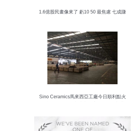
1.6億股民畫像來了 虧10 50 最焦慮 七成賺
10 50 就變現(xiàn)
Sino Ceramics馬來西亞工廠今日順利點火
投產(chǎn) 異國土地上的浪漫投資三部曲