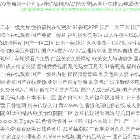
AV导航第一福利|av导航福利|AV岛国天堂|av地址在线|av电影
国产伪娘在线 午夜久草 黑丝袜喷水视频 久久婷婷五月天 久久国产精品久久
产91视 九一麻豆TV 青青草原99 亚洲狼人 av男女激情 伪娘ts网站 
日本一级大片
微拍福利在线观看
91香蕉APP
国产二区三区
国
综合在线观看
国产免费一级片
福利视频资源站
成人午夜在线观
院AV 草比在线观看 韩国AV三级剧情 青娱乐国产91 91传媒精品 超碰
3级抢网站
国产一区二区
日本一级婬片
久久免费手机视频
学生
偷怕欧美亚州图片
国产AV国产AV
97亚洲精华液
国内精自线
国
影 五月狼人AV 91TV在线 91熟女蝌蚪视频 东京热综合色色 自慰91 
蕉911
花蝴蝶看片免费
白丝美女免费网站
欧美女人与动物交
国
91成人精品视频
蜜桃爱爱视频
乱伦熟女五月天
91香蕉视
福利
导航 日韩第九页 97日韩在线 国厂自拍 久久偷拍视频导航 欧美爱碰 色
自拍在线观看
国产一级片内射
夜夜骑青青草
欧美色图人妻
在线
网
青草国产在线视频
亚洲国产精品导航
欧美色淫
波多野结依电
大秀美女 国产日韩欧美黄色 九一传媒网站 男人天堂网站 日韩激情第三页 
免费黄色A片网址
微拍福利国产视频
国产人成无码视频
国产原
幕无码人妻
日本不卡二区
国产日韩91
久草福利视频网
91日日
午夜 国产网站91 伊人海角91 黑丝后入91 欧美变态性爱 人人干人人
载
日韩逼网
精东传媒入口
黄wwww色
香港伦理电影在线
成人
院
91大神精品
欧美怡红院院二区
爱豆传媒观看网站
综合日韩
区三区 青娱乐成人在线 三级午夜伦理 亚洲五码蜜桃 AV黄色男人天堂 国
xxxxx
欧美gayv
91色情激情网
中国韩国日本高清
国产国产一区
美性爱插插
欧美日韩色黄片
91草莓影院
午夜电影网久久
国产
产成人 亚洲影视一二三区 99国产精品豆花 TS国产网站 九一蜜桃出品 人
情
家庭乱伦理电影
91草B草B视频
国产精品熟女一
国产巨乳在