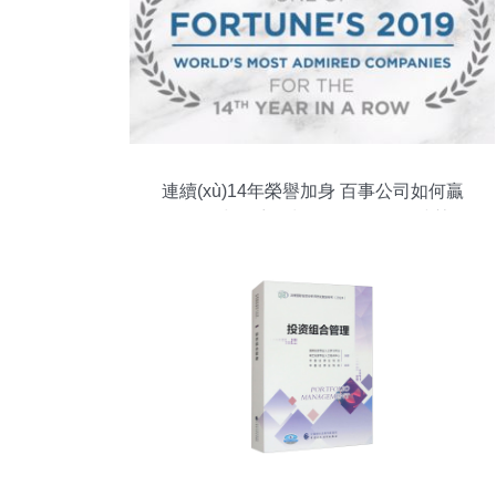
連續(xù)14年榮譽加身 百事公司如何贏
得“全球最受贊賞公司”投資管理殊榮