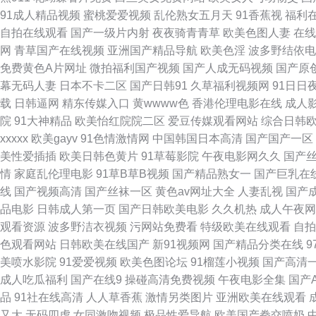
91成人精品视频
蜜桃爱爱视频
乱伦熟女五月天
91香蕉视
福利
导航 日韩第九页 97日韩在线 国厂自拍 久久偷拍视频导航 欧美爱碰 色
自拍在线观看
国产一级片内射
夜夜骑青青草
欧美色图人妻
在线
网
青草国产在线视频
亚洲国产精品导航
欧美色淫
波多野结依电
大秀美女 国产日韩欧美黄色 九一传媒网站 男人天堂网站 日韩激情第三页 
免费黄色A片网址
微拍福利国产视频
国产人成无码视频
国产原
幕无码人妻
日本不卡二区
国产日韩91
久草福利视频网
91日日
午夜 国产网站91 伊人海角91 黑丝后入91 欧美变态性爱 人人干人人
载
日韩逼网
精东传媒入口
黄wwww色
香港伦理电影在线
成人
院
91大神精品
欧美怡红院院二区
爱豆传媒观看网站
综合日韩
区三区 青娱乐成人在线 三级午夜伦理 亚洲五码蜜桃 AV黄色男人天堂 国
xxxxx
欧美gayv
91色情激情网
中国韩国日本高清
国产国产一区
美性爱插插
欧美日韩色黄片
91草莓影院
午夜电影网久久
国产
产成人 亚洲影视一二三区 99国产精品豆花 TS国产网站 九一蜜桃出品 人
情
家庭乱伦理电影
91草B草B视频
国产精品熟女一
国产巨乳在
线
国产视频高清
国产丝袜一区
黄色av网址大全
人妻乱视
国产
老湿影院体验区 日本www免费 天天日狠狠干 91色情软件 国产AV产 
品电影
日韩成人第一页
国产日韩欧美电影
久久机热
成人午夜网
观看资源
波多野洁衣视频
污网站免费看
特级欧美在线观看
自拍
视频 肏屄视频看看 高清午夜福利影院 精品视频91 男人天堂a 日本免费A
色观看网站
日韩欧美在线国产
新91视频网
国产精品分类在线
美喷水影院
91爱爱视频
欧美色图论坛
91榴莲小视频
国产高清
无码微视频 中文字幕一二一三 成人免费电影网址 久久香蕉色 青草青草 
成人吃瓜福利
国产在线9
操碰高清免费视频
午夜电影全集
国产
品
91社在线高清
人人草香蕉
激情另类图片
亚洲欧美在线观看
欧美啪啪啪 91操操操 九一网站永久免费 岛国视频在线 欧美人妖操人妖 
又大
无码四虎
女同激吻视频
极品性爱导航
欧美国产拳交喷奶