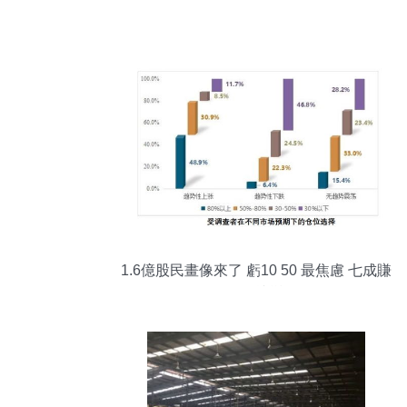
1.6億股民畫像來了 虧10 50 最焦慮 七成賺
10 50 就變現