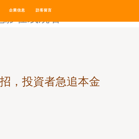
av电影天堂艹逼-av电影天堂
企業信息
訪客留言
V电影在线观看
中招，投資者急追本金