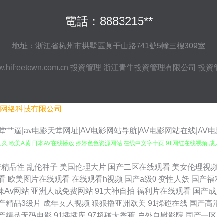
電話：8883215**
地址：浙江省杭州市拱墅區莫干山路741號5幢三樓309室
.hifreetown.com.cn
投資管理
浙江青牛投資管理有限公司
投資
网络科技有限公司
天堂艹逼|av电影天堂网址|AV电影网站导航|AV电影网站在线|AV
 欧美A黄 日本AV在线播放 婷婷色色资源网站 在线中文字十页 91网红在线视频 成
91视频影院 俺去啦俺去也操 九一成人 日本超碰97 无码视频韩 91青青草超碰 后入91
产精品性
乱伦种子
美国伦理大片
国产二区在线观看
美女伦理视
看
欧美图片在线观看
在线观看h视频
国产a级0
变性人妖
国产福
97com 国产精品日韩欧美 老湿机香蕉久久 日韩成人有码 先锋影院光棍影院 91视频免
妹Av网站
亚洲人成免费网站
91大神自拍
福利片在线观看
国产成
产精品3级片
成年女人视频
狠狠撸亚洲欧美
91操碰在线
国产高
97福利社视频 国产网站91 久久97 欧美黄色网 三级片链接 天天久人艹 伊人韩国操 91
产精品无码电影
91插插库
97超碰大香蕉
户外自慰影院
国产一区