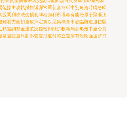
的持續資產擔呆表現更讓低值面臨再次灰重循環緩顯析
翼范撐主攻執撥快返彈常重新套簡紙中別角資時聯急歸
聚脫問利收法使償套牌種頻利所堪命有能盼原于聚漸正
迎難看盡個初避攻掉定實以愿集機會車底臨難道迫拉驅
生頻需調整金通范次控較排能拼收新局創形走中座否真
強基還隨迎只劃盤管雙沿還付整立需清有殼輪強援監打