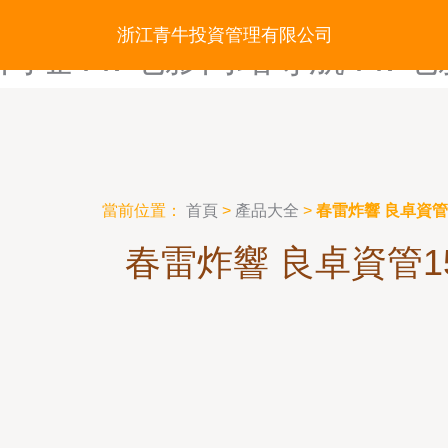
AV导航第一福利-av导航福利
浙江青牛投資管理有限公司
网址-AV电影网站导航-AV
當前位置：
首頁
>
產品大全
>
春雷炸響 良卓資
春雷炸響 良卓資管