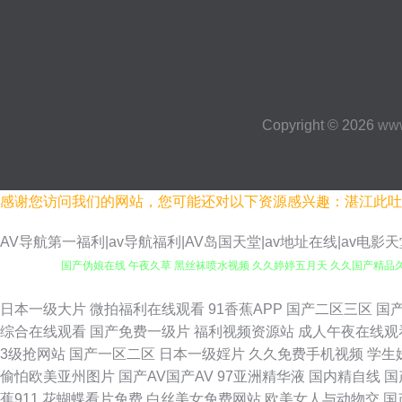
Copyright © 2026
www
感谢您访问我们的网站，您可能还对以下资源感兴趣：湛江此吐
AV导航第一福利|av导航福利|AV岛国天堂|av地址在线|av电影
国产伪娘在线 午夜久草 黑丝袜喷水视频 久久婷婷五月天 久久国产精品久久
产91视 九一麻豆TV 青青草原99 亚洲狼人 av男女激情 伪娘ts网站 
日本一级大片
微拍福利在线观看
91香蕉APP
国产二区三区
国
综合在线观看
国产免费一级片
福利视频资源站
成人午夜在线观
院AV 草比在线观看 韩国AV三级剧情 青娱乐国产91 91传媒精品 超碰
3级抢网站
国产一区二区
日本一级婬片
久久免费手机视频
学生
偷怕欧美亚州图片
国产AV国产AV
97亚洲精华液
国内精自线
国
影 五月狼人AV 91TV在线 91熟女蝌蚪视频 东京热综合色色 自慰91 
蕉911
花蝴蝶看片免费
白丝美女免费网站
欧美女人与动物交
国