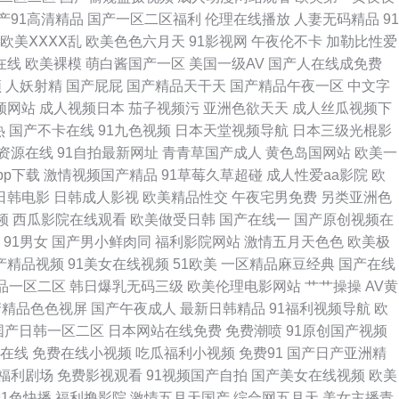
产91高清精品
国产一区二区福利
伦理在线播放
人妻无码精品
91
合网 麻豆传媒吴梦梦 欧美色图最新网址 日韩三级中文 91社一区二区 超碰
欧美ⅩⅩⅩⅩ乱
欧美色色六月天
91影视网
午夜伦不卡
加勒比性爱
在线
欧美裸模
萌白酱国产一区
美国一级AV
国产人在线成免费
欧美日韩肏屄 日韩精品乱 91人妻字幕 超碰地址在线 成人伊人影视 福利社
频
人妖射精
国产屁屁
国产精品天干天
国产精品午夜一区
中文字
频网站
成人视频日本
茄子视频污
亚洲色欲天天
成人丝瓜视频下
频福利 天天国产综合 亚州色图狠狠干 制服丝袜另类 国产91精 精品人妻二
热
国产不卡在线
91九色视频
日本天堂视频导航
日本三级光棍影
资源在线
91自拍最新网址
青青草国产成人
黄色岛国网站
欧美一
久不射网站 欧美黄a 在线不卡AⅤ 97新网址 肏屄精品一区二区 日韩国国
pp下载
激情视频国产精品
91草莓久草超碰
成人性爱aa影院
欧
日韩电影
日韩成人影视
欧美精品性交
午夜宅男免费
另类亚洲色
欧美丝袜性爱 性爱黄色一级网站 91黄在线观看 av操超碰 国产精品1999
频
西瓜影院在线观看
欧美做受日韩
国产在线一
国产原创视频在
91男女
国产男小鲜肉同
福利影院网站
激情五月天色色
欧美极
久草精品资源站 欧美日韩影院 日韩性爱免费看 亚洲第11色图 91视频免费
国产精品视频
91美女在线视频
51欧美
一区精品麻豆经典
国产在线
品一区二区
韩日爆乳无码三级
欧美伦理电影网站
艹艹操操
AV黄
女 亚洲第一导航污 91免费看片神器 av热热 大香蕉伊人大香蕉 欧美日韩p
产精品色色视屏
国产午夜成人
最新日韩精品
91福利视频导航
欧
国产日韩一区二区
日本网站在线免费
免费潮喷
91原创国产视频
2区 狠狠撸天天艹 伪娘网站 操少妇综合网 国产性爱一区 老湿毛片 人妻
幕在线
免费在线小视频
吃瓜福利小视频
免费91
国产日产亚洲精
1福利剧场
免费影视观看
91视频国产自拍
国产美女在线视频
欧美
亚洲偷牌自拍 国产懆懆网 日本a黄 97好色 九一自拍 五月天韩国不卡 国
91色快播
福利撸影院
激情五月天国产
综合网五月天
美女主播青