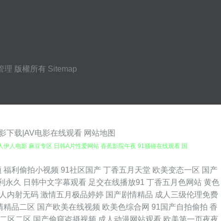
管理
版權所有
Sitemap
电影下载|AV电影在线观看
网站地图
人伊人电影 麻豆专区 日韩A片性爱网站 香蕉影院午夜 91骚碰在线观看 国
 人人操人人插 亚洲成人色情电影 91社区视频网站 超碰婷婷东京热 伊人综合影
频
福利偷拍小视频
91社区国产
丁香五月天堂
欧美变态一区
国产
利永久
日韩中文字幕观看
足交在线播放91
丁香五月色网站
黄色
费网址 草草浮力第一页 国产社区情侣 久久九九 欧美日韩大陆91 日韩A级电
人内射无码
激情五月极品婷婷
国产剧情精品
成人三级伦理免费
清精品二区
国产欧美在线视频
欧美色综合网
91国产自拍偷拍
香
一桃色 av成人导航 福利午夜理论片 国产区在线不卡9 欧美18区 青青草福利
二区二区
国产偷窥盗摄视频
成人动漫网站观看
欧美第一页夜夜