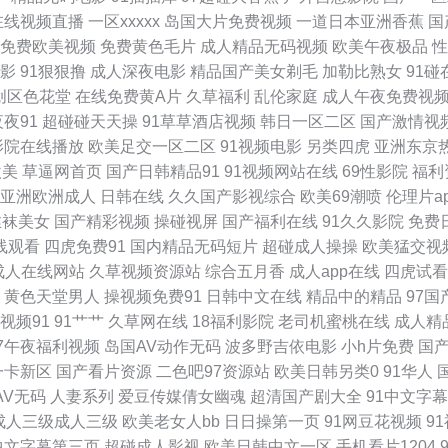
在线视频直播
一区xxxxx
岛国大片免费视频
一道日本亚洲香蕉
国
色综合站 午夜影院岛国 91高清视频 变态另类av 国产精品私 韩国理论av电影 久草综
免费欧美视频
免费黄色毛片
成人精品无码视频
欧美午夜极品
性
影
91狠狠撸
成人深夜电影
精品国产美女剃毛
加勒比熟女
91碰
五月天肏屄网 亚洲欧美另类人妖 久久夜av 97色色的 国产情侣第一页 久久草2013 
创区色花堂
在线免费黄A片
久草福利
乱伦家庭
成人午夜免费视
夜夜91
超碰碰天天操
91草草酒店视频
韩日一区二区
国产激情视
操网 一区二区产精品 91桃色入口 肏屄一区二区 豆花入口 韩国美女操逼视频 青青草视
影院在线播放
欧美足交一区二区
91视频电影
另类四虎
亚洲东京
欧美
草逼网首页
国产日韩精品91
91视频网站在线
69性影院
福利
产精品内射视频 欧美人视频 日韩H小电影 91涩涩网 肏屄福利院 国产男女啪啪视频 久
亚洲欧洲成人
日韩在线
久久国产影视综合
欧美69潮喷
伦理片a
丝袜美女
国产精彩视频
操碰视屏
国产福利在线
91久久影院
免费
妖h片 中文福利深夜 欧美色中色电影 午夜剧场91 91豆花网页 www91黑丝 久久老湿 
线观看
四虎免费91
国内精品无码短片
超碰成人操操
欧美猛交视
成人在线网站
久草视频资源站
综合五月香
成人app在线
四虎试看
九九九国产精品 日本人操日本人 无码福利社 在线肏屄网 97福利射 国产精品啪啪视频 
黄色天堂男人
操视频免费91
日韩中文在线
精品中的精品
97
视频91
91艹艹
久草网在线
18福利影院
老司机蜜桃在线
成人精
A片 婷婷色图 综合色站ts 超碰免费3级片 狠狠干在线视频 欧美成人TV一区 三级区美
97午夜福利视频
岛国AV动作无码
波多野吉依电影
小h片免费
国
一卡新区
国产看片资源
二色吧97资源站
欧美日韩另类0
91华人
色图社区在线 亚洲黄色小说网址 91久久草 福利成人网站导航 另类第一页 亚洲黑料1区
AV无码
人妻系列
爱豆传媒倩女幽魂
超清国产剧大全
91中文字
成人三级成人三级
欧美老女人bb
日日操第一页
91网豆花视频
9
网站美女色色欧美 91在现免费看 欧美成人首页 天天操网 97干网站 黄页网站成人视频 
中文字幕第三页
超碰成人影视
欧美日韩中文一区
手机看片1204