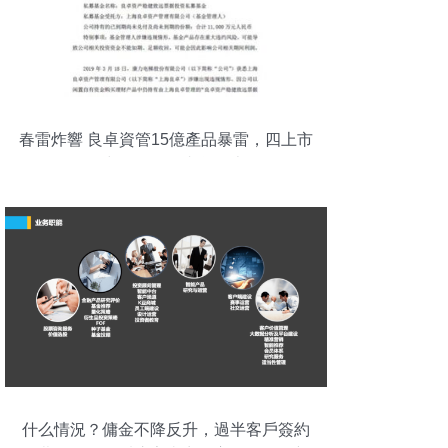
春雷炸響 良卓資管15億產品暴雷，四上市
公司中招，投資者急追本金
什么情況？傭金不降反升，過半客戶簽約